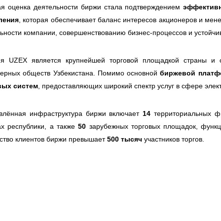
ая оценка деятельности биржи стала подтверждением
эффективн
ления
, которая обеспечивает баланс интересов акционеров и ме
ьности компании, совершенствованию бизнес-процессов и устойчи
ня UZEX является крупнейшей торговой площадкой страны и 
нерных обществ Узбекистана. Помимо основной
биржевой плат
вых систем
, предоставляющих широкий спектр услуг в сфере эле
твлённая инфраструктура биржи включает
14
территориальных ф
х республики, а также
50
зарубежных торговых площадок, функ
ство клиентов биржи превышает
500 тысяч
участников торгов.