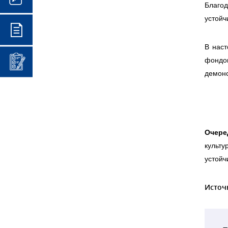
Благо
устойч
В наст
фондо
демонс
Очере
культ
устойч
Источ