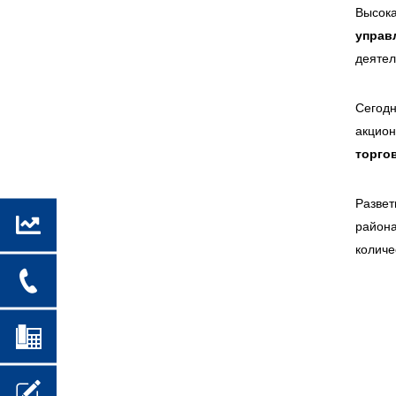
Высок
управ
деятел
Сегод
акцио
торго
Разве
района
количе