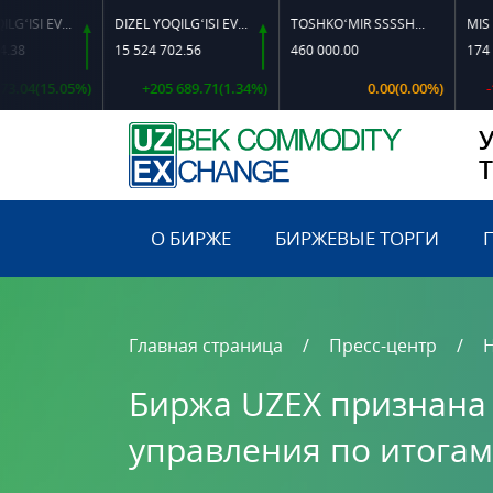
DIZEL YOQILG‘ISI EVRO L-K-4
DIZEL YOQILG‘ISI EVRO-L II K-4 SSDF
TOSHKO‘MIR SSSSH-13
MIS KATODI
15 524 702.56
460 000.00
174 223 266.
5.05%)
+205 689.71(1.34%)
0.00(0.00%)
-1 438 28
О БИРЖЕ
БИРЖЕВЫЕ ТОРГИ
Главная страница
Пресс-центр
Биржа UZEX признана
управления по итогам