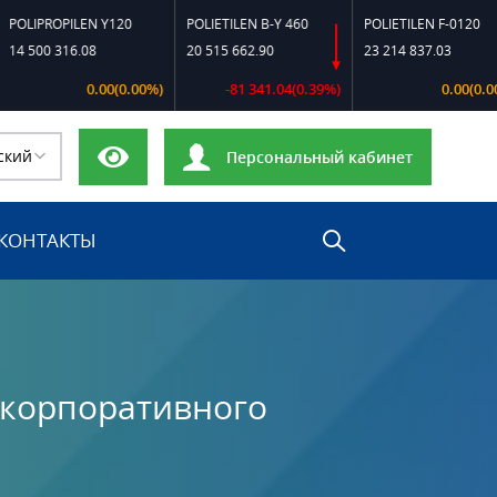
OPILEN Y120
POLIETILEN B-Y 460
POLIETILEN F-0120
P
 316.08
20 515 662.90
23 214 837.03
1
0.00(0.00%)
-81 341.04(0.39%)
0.00(0.00%)
ский
Персональный кабинет
КОНТАКТЫ
 корпоративного