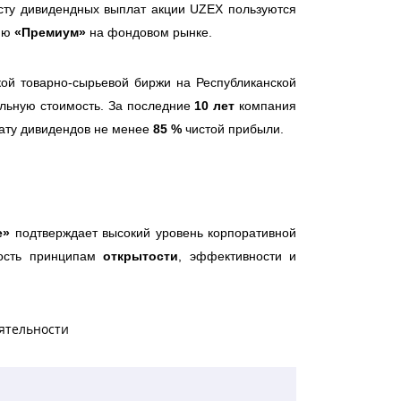
сту дивидендных выплат акции UZEX пользуются
рию
«Премиум»
на фондовом рынке.
кой товарно-сырьевой биржи на Республиканской
льную стоимость. За последние
10 лет
компания
лату дивидендов не менее
85
%
чистой прибыли.
е»
подтверждает высокий уровень корпоративной
ность принципам
открытости
, эффективности и
ятельности