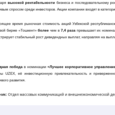
даря
высокой рентабельности
бизнеса и последовательному ро
ивым спросом среди инвесторов. Акции компании входят в катего
оящее время рыночная стоимость акций Узбекской республиканс
вой бирже «Тошкент»
более
чем в
7,4 раза
превышает их номина
трирует стабильный рост дивидендных выплат, направляя на вып
дная победа
в номинации
«Лучшее корпоративное управлени
уры UZEX, её инвестиционную привлекательность и привержен
ивого развития.
ник:
Отдел массовых коммуникаций и внешнеэкономической де