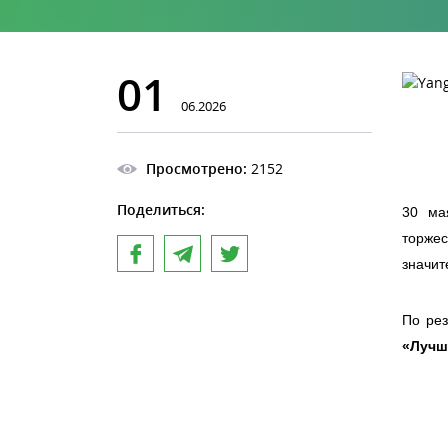
01
06.2026
Просмотрено:
2152
Поделиться:
30 ма
торже
значит
По рез
«Лучш