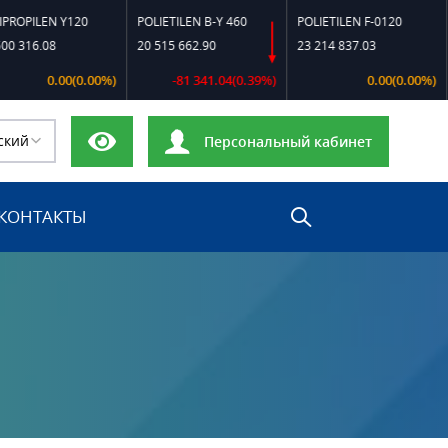
N Y120
POLIETILEN B-Y 460
POLIETILEN F-0120
POLIETI
8
20 515 662.90
23 214 837.03
19 470 
0.00(0.00%)
-81 341.04(0.39%)
0.00(0.00%)
+
ский
Персональный кабинет
КОНТАКТЫ