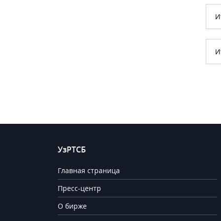
И
И
УзРТСБ
Главная страница
Пресс-центр
О бирже