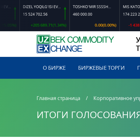
DIZEL YOQILG‘ISI EVRO-L II K-4 SSDF
TOSHKO‘MIR SSSSH-13
MIS KATODI
15 524 702.56
460 000.00
174 223 266.44
+205 689.71(1.34%)
0.00(0.00%)
-1 438 288.13(
О БИРЖЕ
БИРЖЕВЫЕ ТОРГИ
Главная страница
Корпоративное уп
ИТОГИ ГОЛОСОВАНИ