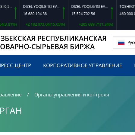
DIZEL YOQILG‘ISI EVRO L-K-4
DIZEL YOQILG‘ISI EVRO-L II K-4 SSDF
16 680 194.38
15 524 702.56
460 000.00
%)
+2 182 073.04(15.05%)
+205 689.71(1.34%)
0.00
УЗБЕКСКАЯ РЕСПУБЛИКАНСКАЯ
Рус
ТОВАРНО-СЫРЬЕВАЯ БИРЖА
ПРЕСС-ЦЕНТР
КОРПОРАТИВНОЕ УПРАВЛЕНИЕ
равление
Органы управления и контроля
РГАН