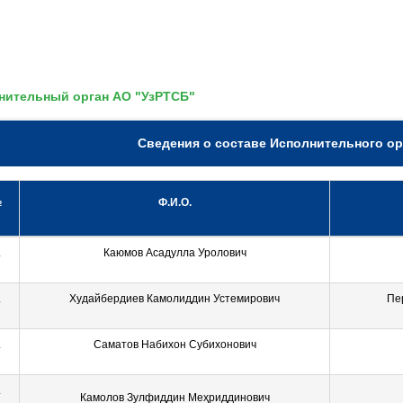
нительный орган АО "УзРТСБ"
Сведения о составе Исполнительного ор
№
Ф.И.О.
.
Каюмов Асадулла Уролович
.
Худайбердиев Камолиддин Устемирович
Пе
.
Саматов Набихон Субихонович
.
Камолов Зулфиддин Меҳриддинович