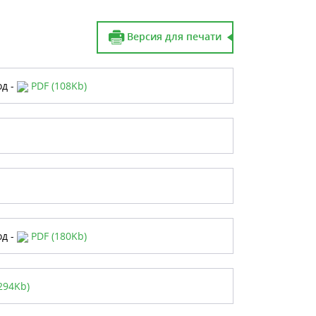
Версия для печати
од -
PDF (108Kb)
од -
PDF (180Kb)
294Kb)