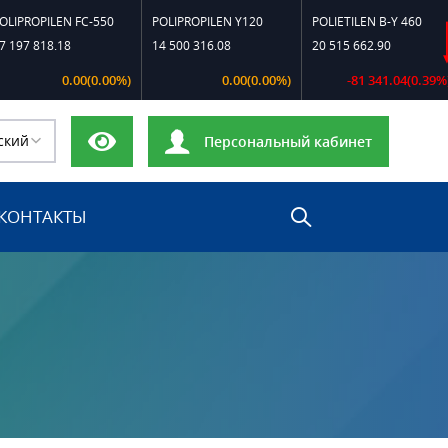
OPILEN FC-550
POLIPROPILEN Y120
POLIETILEN B-Y 460
P
 818.18
14 500 316.08
20 515 662.90
2
0.00(0.00%)
0.00(0.00%)
-81 341.04(0.39%)
ский
Персональный кабинет
КОНТАКТЫ