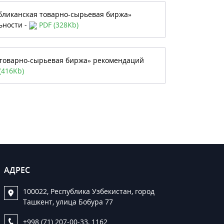
бликанская товарно-сырьевая биржа»
ьности -
PDF (328Kb)
 товарно-сырьевая биржа» рекомендаций
(416Kb)
АДРЕС
100022, Республика Узбекистан, город
Ташкент, улица Бобура 77
+998 (71) 207-00-33, 1162