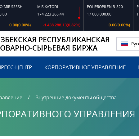
TOSHKO‘MIR SSSSH-13
MIS KATODI
POLIPROPILEN B-320
POLIPR
174 223 266.44
17 000 000.00
17 197
0.00(0.00%)
-1 438 288.13(0.82%)
0.00(0.00%)
УЗБЕКСКАЯ РЕСПУБЛИКАНСКАЯ
Рус
ТОВАРНО-СЫРЬЕВАЯ БИРЖА
ПРЕСС-ЦЕНТР
КОРПОРАТИВНОЕ УПРАВЛЕНИЕ
равление
Внутренние документы общества
РПОРАТИВНОГО УПРАВЛЕНИЯ