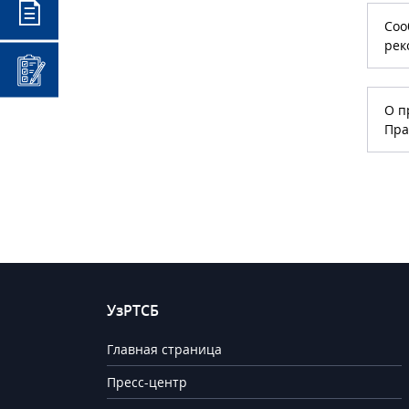
Соо
рек
О п
Пра
УзРТСБ
Главная страница
Пресс-центр