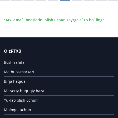
"Arxiv ma`lumotlarini olish uchun saytga a`zo bo`ling"
O‘zRTXB
Bosh sahifa
Matbuot-markazi
Birja haqida
Me'yoriy-huquqiy baza
Yuklab olish uchun
Muloqot uchun