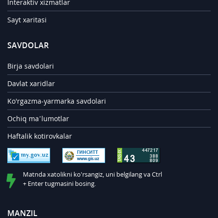
Interaktiv xizmatlar
Sayt xaritasi
SAVDOLAR
Birja savdolari
Davlat xaridlar
Ko'rgazma-yarmarka savdolari
Ochiq ma’lumotlar
Haftalik kotirovkalar
Matnda xatolikni ko'rsangiz, uni belgilang va Ctrl
+ Enter tugmasini bosing.
MANZIL