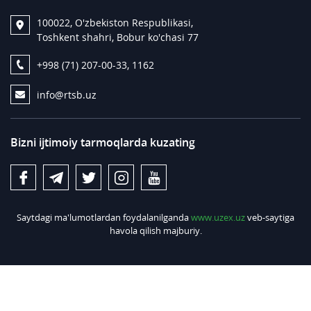
100022, O'zbekiston Respublikasi,
Toshkent shahri, Bobur ko'chasi 77
+998 (71) 207-00-33, 1162
info@rtsb.uz
Bizni ijtimoiy tarmoqlarda kuzating
Saytdagi ma'lumotlardan foydalanilganda
www.uzex.uz
veb-saytiga
havola qilish majburiy.