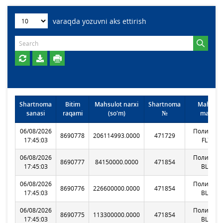
varaqda yozuvni aks ettirish
Shartnoma
Bitim
Mahsulot narxi
Shartnoma
Mahsulo
sanasi
raqami
(so'm)
№
markasi
06/08/2026
Полиэтил
8690778
206114993.0000
471729
17:45:03
FL7000
06/08/2026
Полиэтил
8690777
84150000.0000
471854
17:45:03
BL6200
06/08/2026
Полиэтил
8690776
226600000.0000
471854
17:45:03
BL6200
06/08/2026
Полиэтил
8690775
113300000.0000
471854
17:45:03
BL6200