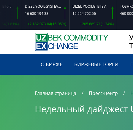
0,5-40
DIZEL YOQILG‘ISI EVRO L-K-4
DIZEL YOQILG‘ISI EVRO-L II K-4 SSDF
16 680 194.38
15 524 702.56
460 000.00
1%)
+2 182 073.04(15.05%)
+205 689.71(1.34%)
0.0
О БИРЖЕ
БИРЖЕВЫЕ ТОРГИ
Главная страница
Пресс-центр
Недельный дайджест UZ