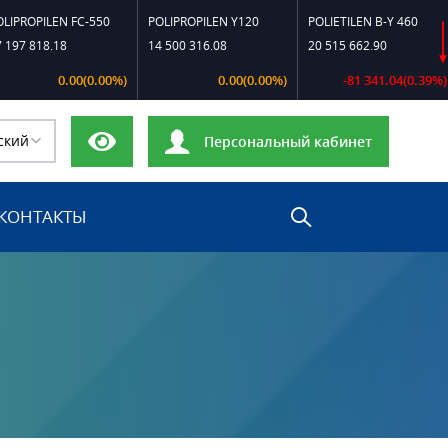
LEN FC-550
POLIPROPILEN Y120
POLIETILEN B-Y 460
POLI
8.18
14 500 316.08
20 515 662.90
23 2
0.00(0.00%)
0.00(0.00%)
-81 341.04(0.39%)
ский
Персональный кабинет
КОНТАКТЫ