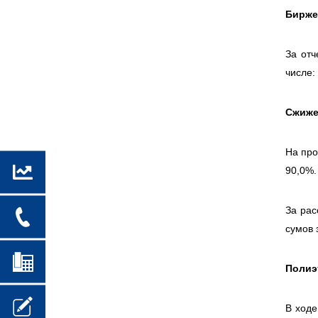
Бирже
За отч
числе:
Сжиже
На про
90,0%.
За рас
сумов 
Полиэ
В ходе