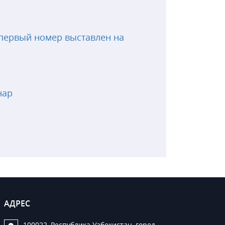
первый номер выставлен на
нар
АДРЕС
100022, Республика Узбекистан, город