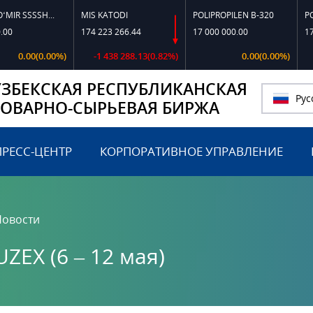
TOSHKO‘MIR SSSSH-13
MIS KATODI
POLIPROPILEN B-320
POLIPROPI
174 223 266.44
17 000 000.00
17 197 81
0(0.00%)
-1 438 288.13(0.82%)
0.00(0.00%)
УЗБЕКСКАЯ РЕСПУБЛИКАНСКАЯ
Рус
ТОВАРНО-СЫРЬЕВАЯ БИРЖА
ПРЕСС-ЦЕНТР
КОРПОРАТИВНОЕ УПРАВЛЕНИЕ
Новости
EX (6 – 12 мая)