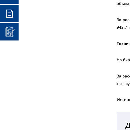
объем 
За рас
942,7 
Техни
На бир
За рас
тыс. с
Источ
Д