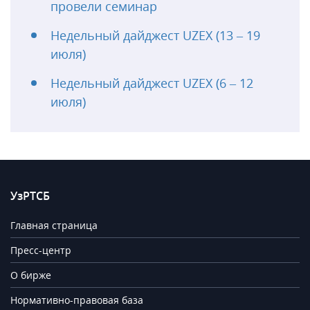
провели семинар
Недельный дайджест UZEX (13 – 19
июля)
Недельный дайджест UZEX (6 – 12
июля)
УзРТСБ
Главная страница
Пресс-центр
О бирже
Нормативно-правовая база