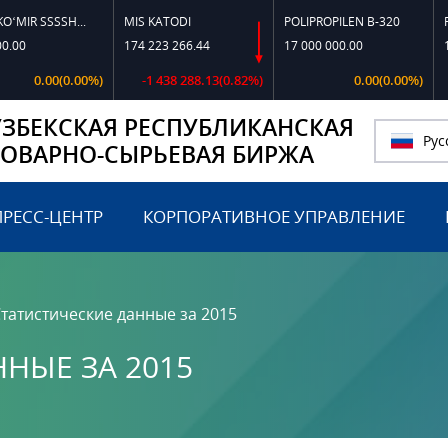
TOSHKO‘MIR SSSSH-13
MIS KATODI
POLIPROPILEN B-320
POLIP
174 223 266.44
17 000 000.00
17 19
0.00(0.00%)
-1 438 288.13(0.82%)
0.00(0.00%)
УЗБЕКСКАЯ РЕСПУБЛИКАНСКАЯ
Рус
ТОВАРНО-СЫРЬЕВАЯ БИРЖА
ПРЕСС-ЦЕНТР
КОРПОРАТИВНОЕ УПРАВЛЕНИЕ
татистические данные за 2015
НЫЕ ЗА 2015