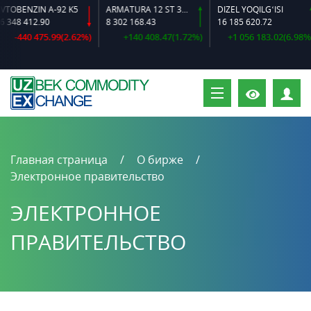
OBENZIN A-92 K5
ARMATURA 12 ST 35 GS O‘LCHAMLI
DIZEL YOQILG‘ISI
48 412.90
8 302 168.43
16 185 620.72
-440 475.99(2.62%)
+140 408.47(1.72%)
+1 056 183.02(6.98%)
П
Главная страница
О бирже
Электронное правительство
ЭЛЕКТРОННОЕ
ПРАВИТЕЛЬСТВО