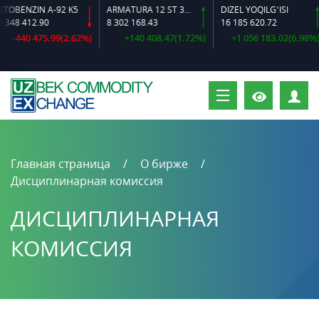
OBENZIN A-92 K5
ARMATURA 12 ST 35 GS O‘LCHAMLI
DIZEL YOQILG‘ISI
348 412.90
8 302 168.43
16 185 620.72
-440 475.99(2.62%)
+140 408.47(1.72%)
+1 056 183.02(6.98%)
П
Главная страница
О бирже
Дисциплинарная комиссия
ДИСЦИПЛИНАРНАЯ
КОМИССИЯ