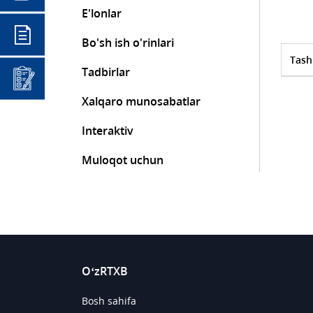
E'lonlar
Bo'sh ish o'rinlari
Tash
Tadbirlar
Xalqaro munosabatlar
Interaktiv
Muloqot uchun
O‘zRTXB
Bosh sahifa