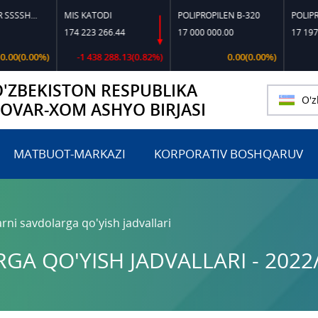
TOSHKO‘MIR SSSSH-13
MIS KATODI
POLIPROPILEN B-320
POLIPROPILEN
174 223 266.44
17 000 000.00
17 197 818.1
.00%)
-1 438 288.13(0.82%)
0.00(0.00%)
0
O'ZBEKISTON RESPUBLIKA
O'z
TOVAR-XOM ASHYO BIRJASI
MATBUOT-MARKAZI
KORPORATIV BOSHQARUV
rni savdolarga qo'yish jadvallari
A QO'YISH JADVALLARI - 2022