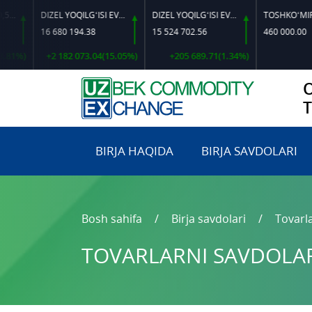
DIZEL YOQILG‘ISI EVRO L-K-4
DIZEL YOQILG‘ISI EVRO-L II K-4 SSDF
16 680 194.38
15 524 702.56
460 000.00
+2 182 073.04(15.05%)
+205 689.71(1.34%)
0.00(0
BIRJA HAQIDA
BIRJA SAVDOLARI
Bosh sahifa
Birja savdolari
Tovarla
TOVARLARNI SAVDOLARG