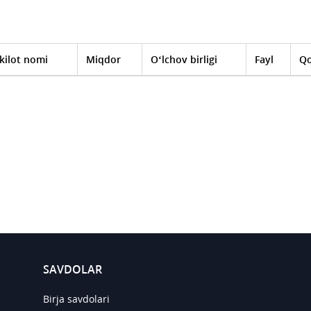
kilot nomi
Miqdor
O‘lchov birligi
Fayl
Qo
SAVDOLAR
Birja savdolari