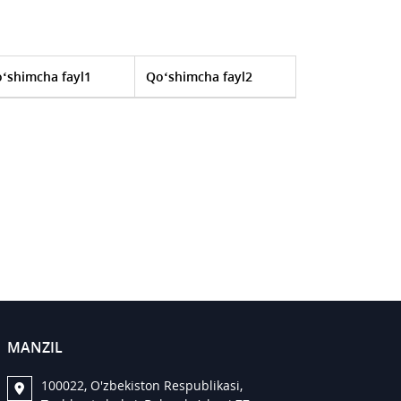
‘shimcha fayl1
Qo‘shimcha fayl2
MANZIL
100022, O'zbekiston Respublikasi,