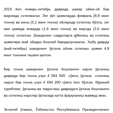
2019 йил январь-октябрь даврида шакар ойма-ой бир
маромда сотилмаган. Энг кўп ҳажмларда февраль (8,8 минг
тонна) ва июнь (5,2 минг тонна) ойларида сотилган бўлса, энг
кам ҳажмда январда (1,6 минг тонна) ва мартда (3,6 минг
тонна) сотилган. Шакарнинг савдоларга қўйилиш ва сотилиш
ҳажмлари май ойидан бошлаб барқарорлашган. Ушбу даврда
(май-октябрь) шакарнинг ўртача ойлик сотилиш ҳажми 4,8
минг тоннани ташкил қилган.
Бир тонна шакарнинг ўртача бошланғич нархи ўрганиш
даврида бир тонна учун 4 584 500 сўмга, ўртача сотилиш
нархи бир тонна учун 4 694 200 сўмга тенг бўлган. Кўриниб
турибтики, ўрганиш ва таққослаш давридаги ўртача бошланғич
ва сотилиш нархлар ўртасида катта фарқланиш мавжуд эмас.
Эслатиб ўтамиз, Ўзбекистон Республикаси Президентининг