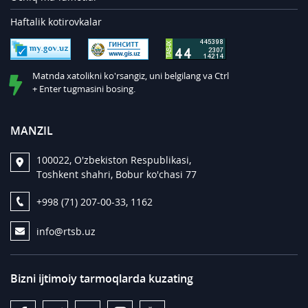
Haftalik kotirovkalar
Matnda xatolikni ko'rsangiz, uni belgilang va Ctrl
+ Enter tugmasini bosing.
MANZIL
100022, O'zbekiston Respublikasi,
Toshkent shahri, Bobur ko'chasi 77
+998 (71) 207-00-33, 1162
info@rtsb.uz
Bizni ijtimoiy tarmoqlarda kuzating