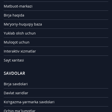
Matbuot-markazi
Birja haqida
Me'yoriy-huquqiy baza
Yuklab olish uchun
Muloqot uchun
Interaktiv xizmatlar
Sayt xaritasi
SAVDOLAR
Birja savdolari
Davlat xaridlar
Ko'rgazma-yarmarka savdolari
Ochiq ma’lumotlar