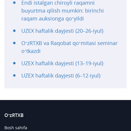
Endi istalgan chiroyli raqamni
buyurtma qilish mumkin: birinchi
raqam auksionga qo‘yildi
UZEX haftalik dayjesti (20–26-iyul)
O‘zRTXB va Raqobat qo‘mitasi seminar
o‘tkazdi
UZEX haftalik dayjesti (13–19-iyul)
UZEX haftalik dayjesti (6–12-iyul)
O‘zRTXB
Bosh sahifa