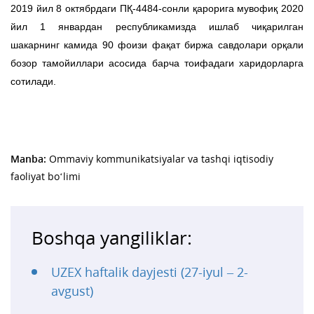
2019 йил 8 октябрдаги ПҚ-4484-сонли қарорига мувофиқ 2020
йил 1 январдан республикамизда ишлаб чиқарилган
шакарнинг камида 90 фоизи фақат биржа савдолари орқали
бозор тамойиллари асосида барча тоифадаги харидорларга
сотилади.
Manba:
Ommaviy kommunikatsiyalar va tashqi iqtisodiy
faoliyat bo‘limi
Boshqa yangiliklar:
UZEX haftalik dayjesti (27-iyul – 2-
avgust)