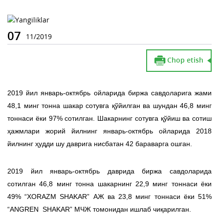
07
11/2019
Chop etish
2019 йил январь-октябрь ойларида биржа савдоларига жами
48,1 минг тонна шакар сотувга қўйилган ва шундан 46,8 минг
тоннаси ёки 97% сотилган. Шакарнинг сотувга қўйиш ва сотиш
ҳажмлари жорий йилнинг январь-октябрь ойларида 2018
йилнинг ҳудди шу даврига нисбатан 42 бараварга ошган.
2019 йил январь-октябрь даврида биржа савдоларида
сотилган 46,8 минг тонна шакарнинг 22,9 минг тоннаси ёки
49% “XORAZM SHAKAR” АЖ ва 23,8 минг тоннаси ёки 51%
“ANGREN SHAKAR” МЧЖ томонидан ишлаб чиқарилган.