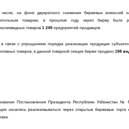
 числе, на фоне двукратного снижения биржевых комиссий н
опольным товарам, в прошлом году через биржу было 
околиквидных товаров
1 249
предприятий-продавцов.
 в связи с упрощением порядка реализации продукции субъект
ктивных товаров, в данной товарной секции биржи продано
198 ви
новании Постановления Президента Республики Узбекистан №
ция начались реализовываться через открытые биржевые торги 
изма.