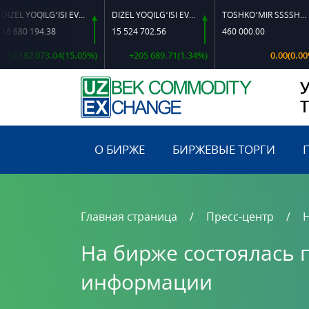
DIZEL YOQILG‘ISI EVRO L-K-4
DIZEL YOQILG‘ISI EVRO-L II K-4 SSDF
TOSHKO‘MIR SSSSH-13
MIS KA
38
15 524 702.56
460 000.00
174 22
.04(15.05%)
+205 689.71(1.34%)
0.00(0.00%)
-1 
О БИРЖЕ
БИРЖЕВЫЕ ТОРГИ
Главная страница
Пресс-центр
На бирже состоялась 
информации