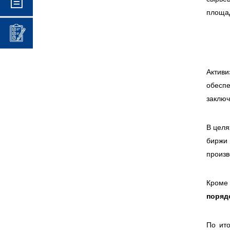
площад
Актив
обеспе
заклю
В целя
биржи
произв
Кроме 
поряд
По ито