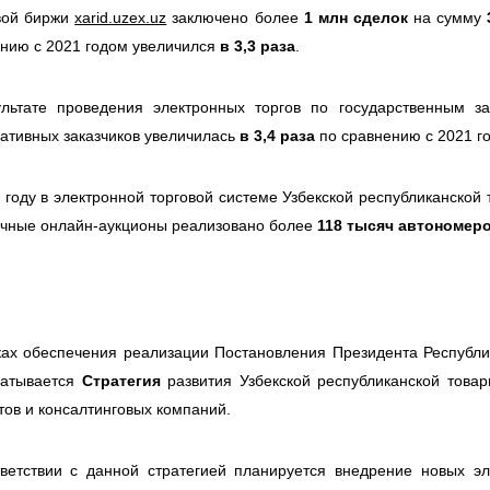
вой биржи
xarid.uzex.uz
заключено более
1 млн сделок
на сумму
нию с 2021 годом увеличился
в 3,3 раза
.
ультате проведения электронных торгов по государственным 
ативных заказчиков увеличилась
в 3,4 раза
по сравнению с 2021 г
 году в электронной торговой системе Узбекской республиканско
чные онлайн-аукционы реализовано более
118 тысяч автономер
ах обеспечения реализации Постановления Президента Республи
батывается
Стратегия
развития Узбекской республиканской това
тов и консалтинговых компаний.
ветствии с данной стратегией планируется внедрение новых эл