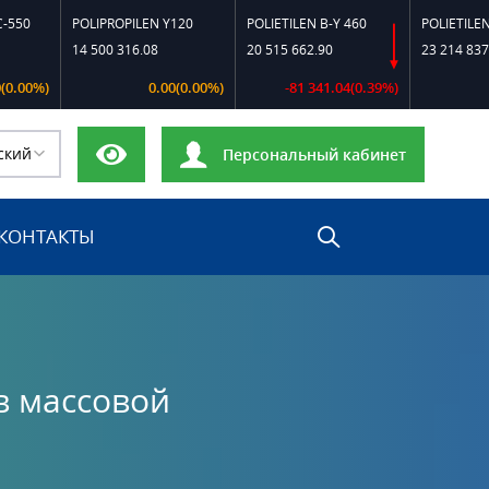
OLIPROPILEN Y120
POLIETILEN B-Y 460
POLIETILEN F-0120
4 500 316.08
20 515 662.90
23 214 837.03
0.00(0.00%)
-81 341.04(0.39%)
0.00(0.00%
ский
Персональный кабинет
КОНТАКТЫ
в массовой