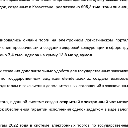
ок, созданных в Казахстане, реализовано
905,2 тыс. тонн
пшениц
изировались онлайн торги на электронном логистическом порт
чения прозрачности и создания здоровой конкуренции в сфере гру
чено
7,4 тыс. сделок
на сумму
12,8 млрд сумов
.
х создания дополнительных удобств для государственных заказчик
 по государственным закупкам
etender.uzex.uz
создана возможн
одителям и заключения дополнительных соглашений к заключенны
того, в данной системе создан
открытый электронный чат
между
ок
обеспечения гарантии исполнения сделок задатком в виде залог
гам 2022 года в системе электронных торгов по государственны