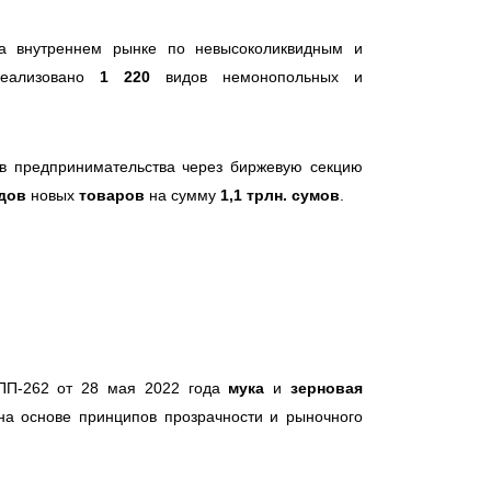
а внутреннем рынке по невысоколиквидным и
реализовано
1 220
видов немонопольных и
ов предпринимательства через биржевую секцию
дов
новых
товаров
на сумму
1,1 трлн. сумов
.
 ПП-262 от 28 мая 2022 года
мука
и
зерновая
на основе принципов прозрачности и рыночного