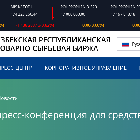
TODI
POLIPROPILEN B-320
POLIPROPILEN FC-550
P
3 266.44
17 000 000.00
17 197 818.18
1
438 288.13(0.82%)
0.00(0.00%)
0.00(0.00%)
УЗБЕКСКАЯ РЕСПУБЛИКАНСКАЯ
Рус
ТОВАРНО-СЫРЬЕВАЯ БИРЖА
ПРЕСС-ЦЕНТР
КОРПОРАТИВНОЕ УПРАВЛЕНИЕ
Новости
пресс-конференция для средст