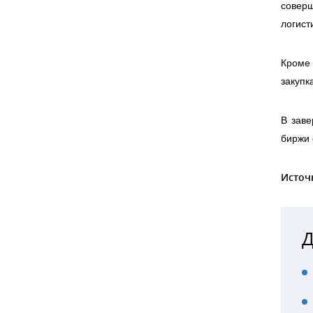
совер
логист
Кроме 
закупк
В зав
биржи 
Источ
Д