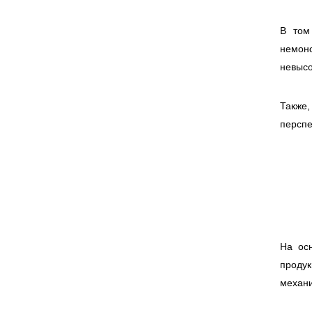
В том
немон
невыс
Также,
перспе
На ос
продук
механ