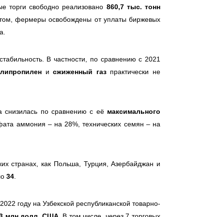
ые торги свободно реализовано
860,7 тыс. тонн
том, фермеры освобождены от уплаты биржевых
а.
табильность. В частности, по сравнению с 2021
олипропилен
и
сжиженный газ
практически не
на снизилась по сравнению с её
максимального
фата аммония – на 28%, технических семян – на
их странах, как Польша, Турция, Азербайджан и
ло
34
.
2022 году на Узбекской республиканской товарно-
,3 млн долл. США
. В том числе, через 7 торговых