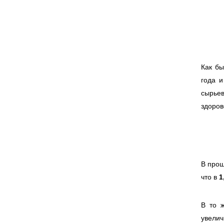
Как бы
года и
сырье
здоро
В прош
что в
1
В то 
увели