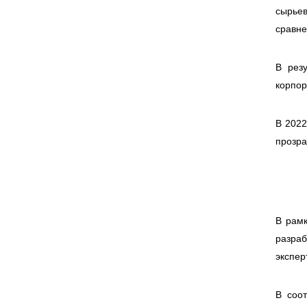
сырье
сравне
В рез
корпор
В 2022
прозра
В рамк
разра
экспер
В соот