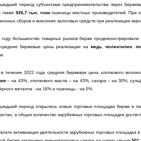
ошедший период субъектами предпринимательства через биржев
а также
926,7 тыс. тонн
пшеницы местных производителей. При э
ионных сборов и внесения залоговых средств при реализации зерн
 году большинство товарных рынков биржи продемонстрировали с
 средние биржевые цены реализации на
медь
,
полиэтилен
,
п
и.
 в течение 2022 года средняя биржевая цена хлопкового волок
ния
– на 43%, хлопкового масла – на 43%, сахара – на 30%, суль
ёрного металла - на 16% и пшеницы - на 5%.
шедший период открылись новые торговые площадки биржи в так
истан, а общее количество зарубежных торговых площадок достиг
льтате активизации деятельности зарубежных торговых площадок в 
ой бирже заключено внешнеторговых сделок на сумму свыше
501