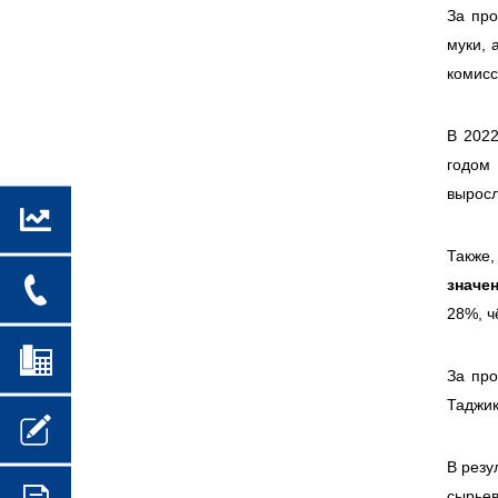
За пр
муки, 
комисс
В 2022
годом
выросл
Также,
значе
28%, ч
За про
Таджик
В резу
сырьев