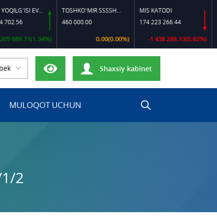
DIZEL YOQILG‘ISI EVRO-L II K-4 SSDF
TOSHKO‘MIR SSSSH-13
MIS KATODI
POLIP
.56
460 000.00
174 223 266.44
17 00
89.71(1.34%)
0.00(0.00%)
-1 438 288.13(0.82%)
bek
Shaxsiy kabinet
MULOQOT UCHUN
/1/2