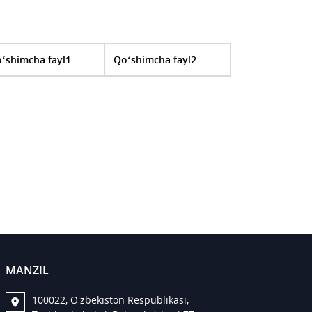
‘shimcha fayl1
Qo‘shimcha fayl2
MANZIL
100022, O'zbekiston Respublikasi,