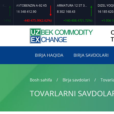
AVTOBENZIN A-92 K5
ARMATURA 12 ST 35 GS O‘LCHAMLI
DIZEL YOQILG‘ISI
16 348 412.90
8 302 168.43
16 185 620.72
%)
-440 475.99(2.62%)
+140 408.47(1.72%)
+1 056 183.02
BIRJA HAQIDA
BIRJA SAVDOLARI
Bosh sahifa
Birja savdolari
Tovarla
TOVARLARNI SAVDOLARG