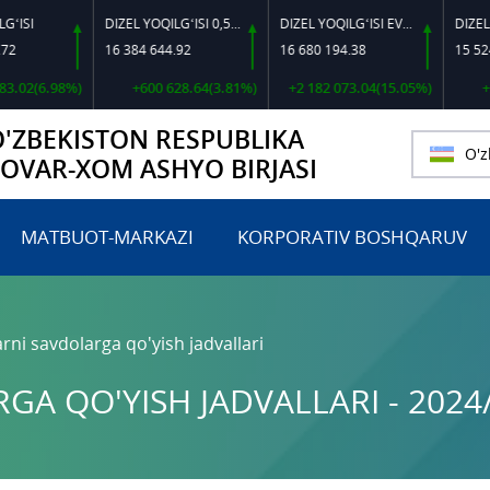
DIZEL YOQILG‘ISI 0,5-40
DIZEL YOQILG‘ISI EVRO L-K-4
16 384 644.92
16 680 194.38
15 524 702
(6.98%)
+600 628.64(3.81%)
+2 182 073.04(15.05%)
+205 6
O'ZBEKISTON RESPUBLIKA
O'z
TOVAR-XOM ASHYO BIRJASI
MATBUOT-MARKAZI
KORPORATIV BOSHQARUV
rni savdolarga qo'yish jadvallari
A QO'YISH JADVALLARI - 2024