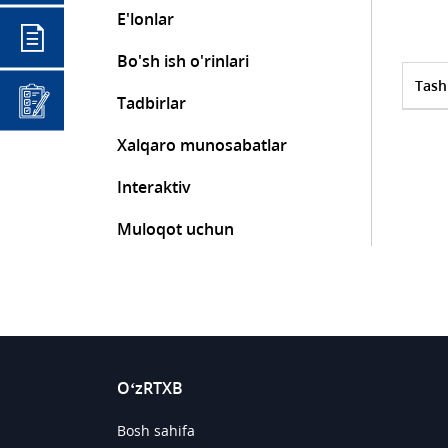
E'lonlar
Bo'sh ish o'rinlari
Tash
Tadbirlar
Xalqaro munosabatlar
Interaktiv
Muloqot uchun
O‘zRTXB
Bosh sahifa