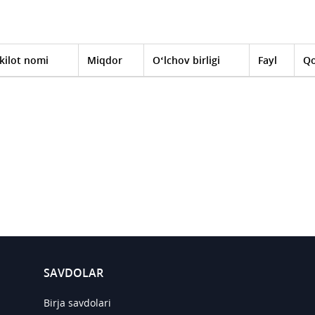
kilot nomi
Miqdor
O‘lchov birligi
Fayl
Qo
SAVDOLAR
Birja savdolari