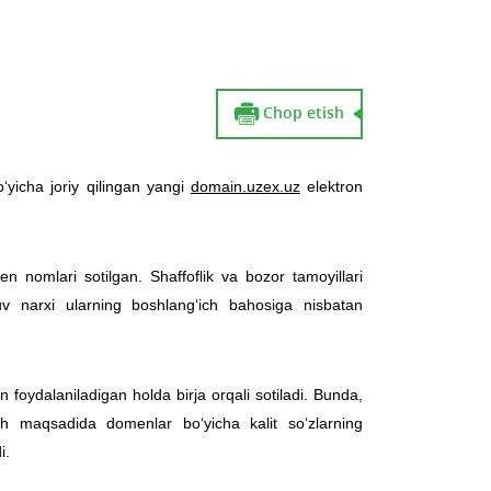
Chop etish
‘yicha joriy qilingan yangi
domain.uzex.uz
elektron
n nomlari sotilgan. Shaffoflik va bozor tamoyillari
uv narxi ularning boshlang‘ich bahosiga nisbatan
n foydalaniladigan holda birja orqali sotiladi. Bunda,
ilish maqsadida domenlar bo‘yicha kalit so‘zlarning
i.