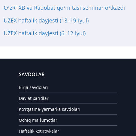
O‘zRTXB va Raqobat qo‘mitasi seminar o‘tkazdi
UZEX haftalik dayjesti (13–19-iyul)
UZEX haftalik dayjesti (6–12-iyul)
SAVDOLAR
Birja savdolari
Davlat xaridlar
Ko'rgazma-yarmarka savdolari
Ochiq ma’lumotlar
Haftalik kotirovkalar