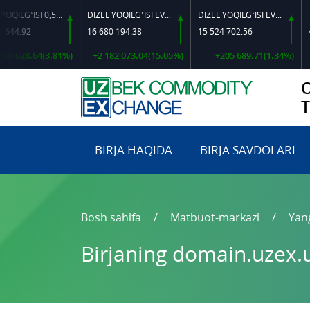
DIZEL YOQILG‘ISI 0,5-40
DIZEL YOQILG‘ISI EVRO L-K-4
DIZEL YOQILG‘ISI EVRO-L II K-4 SSDF
92
16 680 194.38
15 524 702.56
460 00
8.64(3.81%)
+2 182 073.04(15.05%)
+205 689.71(1.34%)
BIRJA HAQIDA
BIRJA SAVDOLARI
Bosh sahifa
Matbuot-markazi
Yang
Birjaning domain.uzex.u