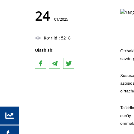
24
01/2025
Ko‘rildi:
5218
Ulashish:
O‘zbek
savdo p
Xususa
asosid
o‘rtac
Taʼkidl
sunʼiy 
ommalas