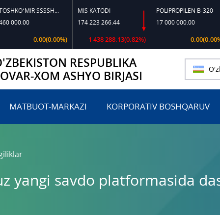
TOSHKO‘MIR SSSSH-13
MIS KATODI
POLIPROPILEN B-320
P
0.00
174 223 266.44
17 000 000.00
1
0.00(0.00%)
-1 438 288.13(0.82%)
0.00(0.00%)
O'ZBEKISTON RESPUBLIKA
O'z
TOVAR-XOM ASHYO BIRJASI
MATBUOT-MARKAZI
KORPORATIV BOSHQARUV
iliklar
z yangi savdo platformasida dast