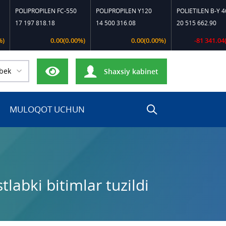
OLIPROPILEN FC-550
POLIPROPILEN Y120
POLIETILEN B-Y 460
7 197 818.18
14 500 316.08
20 515 662.90
0.00(0.00%)
0.00(0.00%)
-81 341.04(0.39%
bek
Shaxsiy kabinet
MULOQOT UCHUN
labki bitimlar tuzildi