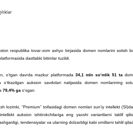
iston respublika tovar-xom ashyo birjasida domen nomlarini sotish bo
latformasida dastlabki bitimlar tuzildi.
n, o‘tgan davrda mazkur platformada
34,1 mln so‘mlik 51 ta
dome
a o‘tkazilgan auksion savdolari natijasida domen nomlarining sot
ha
79,4% ga
o‘sgan.
ash lozimki, “Premium” toifasidagi domen nomlari sunʼiy intellekt (SI)da
intellekt auksion ishtirokchilariga eng yaxshi variantlarni taklif q
hganligi, tendensiyalar va ularning dolzarbligi kabi omillarni tahlil qilad