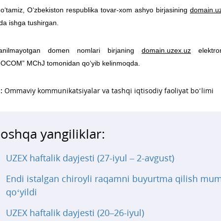
 o‘tamiz, O‘zbekiston respublika tovar-xom ashyo birjasining
domain.u
da ishga tushirgan.
lanilmayotgan domen nomlari birjaning
domain.uzex.uz
elektro
OCOM” MChJ tomonidan qo‘yib kelinmoqda.
:
Ommaviy kommunikatsiyalar va tashqi iqtisodiy faoliyat bo‘limi
oshqa yangiliklar:
UZEX haftalik dayjesti (27-iyul – 2-avgust)
Endi istalgan chiroyli raqamni buyurtma qilish mu
qo‘yildi
UZEX haftalik dayjesti (20–26-iyul)