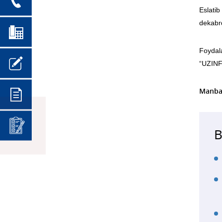
Eslatib
dekabr
Foyda
“UZINF
Manba
B