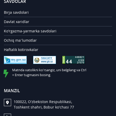
SAVDOLAR
Birja savdolari
Davlat xaridlar
Ko'rgazma-yarmarka savdolari
Ochiq ma’lumotlar
Haftalik kotirovkalar
Matnda xatolikni ko'rsangiz, uni belgilang va Ctrl
+ Enter tugmasini bosing.
MANZIL
100022, O'zbekiston Respublikasi,
Toshkent shahri, Bobur ko'chasi 77