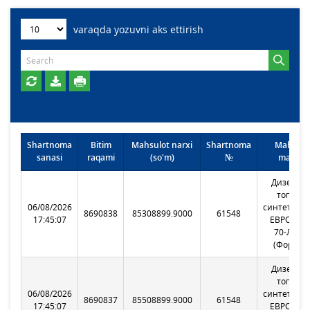
varaqda yozuvni aks ettirish
Shartnoma
Bitim
Mahsulot narxi
Shartnoma
Mahsulo
sanasi
raqami
(so'm)
№
markasi
Дизельн
топлив
06/08/2026
синтетиче
8690838
85308899.9000
61548
17:45:07
ЕВРО-GTL
70-Л С К-
(Форвард
Дизельн
топлив
06/08/2026
синтетиче
8690837
85508899.9000
61548
17:45:07
ЕВРО-GTL