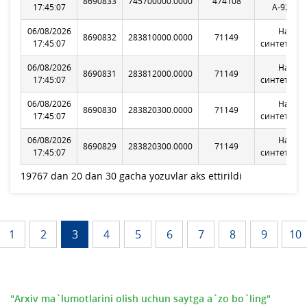
8690833
745700000.0000
474108
17:45:07
А-92 К2-
06/08/2026
Нафта
8690832
283810000.0000
71149
17:45:07
синтетиче
06/08/2026
Нафта
8690831
283812000.0000
71149
17:45:07
синтетиче
06/08/2026
Нафта
8690830
283820300.0000
71149
17:45:07
синтетиче
06/08/2026
Нафта
8690829
283820300.0000
71149
17:45:07
синтетиче
19767 dan 20 dan 30 gacha yozuvlar aks ettirildi
1
2
3
4
5
6
7
8
9
10
"Arxiv ma`lumotlarini olish uchun saytga a`zo bo`ling"