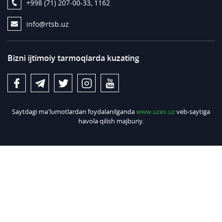
+998 (71) 207-00-33, 1162
info@rtsb.uz
Bizni ijtimoiy tarmoqlarda kuzating
Saytdagi ma'lumotlardan foydalanilganda
www.uzex.uz
veb-saytiga
havola qilish majburiy.