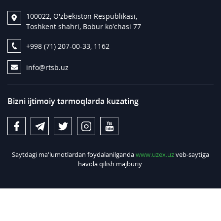
100022, O'zbekiston Respublikasi,
Toshkent shahri, Bobur ko'chasi 77
+998 (71) 207-00-33, 1162
info@rtsb.uz
Bizni ijtimoiy tarmoqlarda kuzating
Saytdagi ma'lumotlardan foydalanilganda
www.uzex.uz
veb-saytiga
havola qilish majburiy.