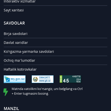
Interaktiv xizmatlar
Sayt xaritasi
SAVDOLAR
Birja savdolari
Davlat xaridlar
Ko'rgazma-yarmarka savdolari
Ochiq ma’lumotlar
Haftalik kotirovkalar
Matnda xatolikni ko'rsangiz, uni belgilang va Ctrl
+ Enter tugmasini bosing.
MANZIL