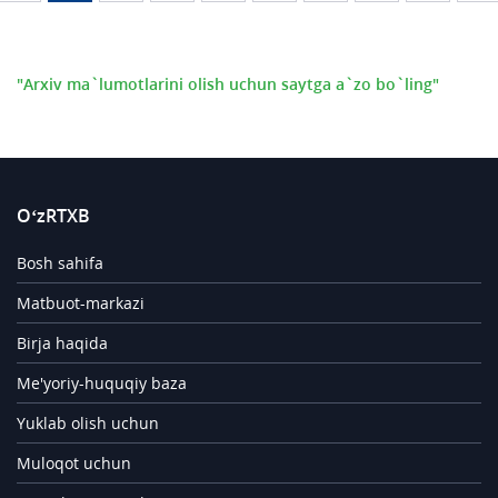
"Arxiv ma`lumotlarini olish uchun saytga a`zo bo`ling"
O‘zRTXB
Bosh sahifa
Matbuot-markazi
Birja haqida
Me'yoriy-huquqiy baza
Yuklab olish uchun
Muloqot uchun