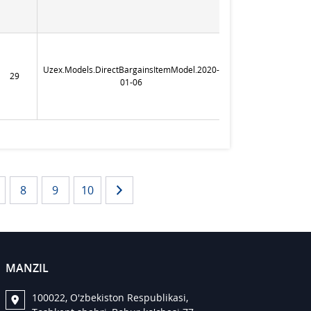
Uzex.Models.DirectBargainsItemModel.2020-
29
365
01-06
8
9
10
MANZIL
100022, O'zbekiston Respublikasi,