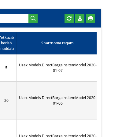
Yetkazib
Shartnoma
berish
Shartnoma raqami
sanasi
muddati
Uzex.Models.DirectBargainsItemModel.2020-
5
365
01-07
Uzex.Models.DirectBargainsItemModel.2020-
20
365
01-06
Uzex.Models.DirectBargainsItemModel.2020-