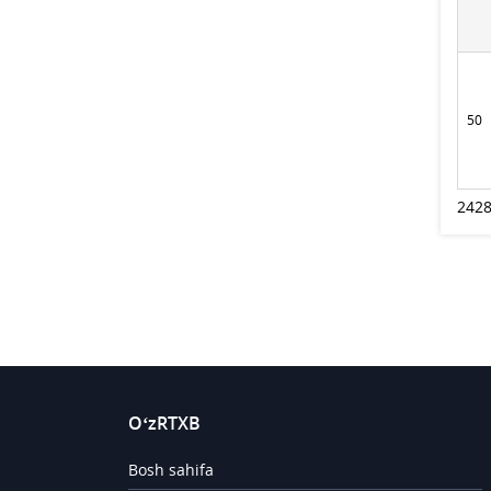
50
2428
O‘zRTXB
Bosh sahifa