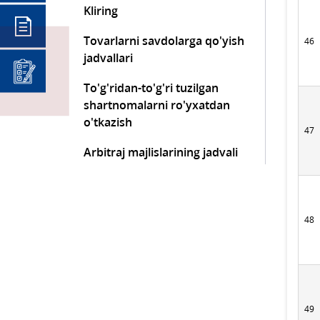
Kliring
Tovarlarni savdolarga qo'yish
46
jadvallari
To'g'ridan-to'g'ri tuzilgan
shartnomalarni ro'yxatdan
o'tkazish
47
Arbitraj majlislarining jadvali
48
49