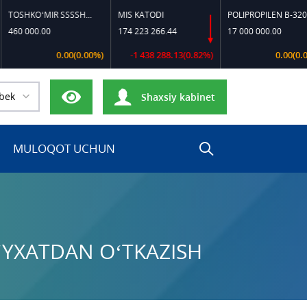
TOSHKO‘MIR SSSSH-13
MIS KATODI
POLIPROPILEN B-320
00.00
174 223 266.44
17 000 000.00
0.00(0.00%)
-1 438 288.13(0.82%)
0.00(0.00%)
bek
Shaxsiy kabinet
MULOQOT UCHUN
‘YXATDAN O‘TKAZISH