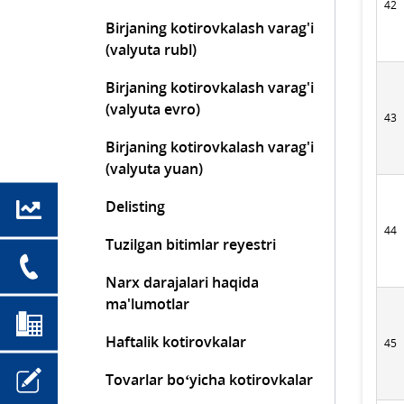
42
Birjaning kotirovkalash varag'i
(valyuta rubl)
Birjaning kotirovkalash varag'i
(valyuta evro)
43
Birjaning kotirovkalash varag'i
(valyuta yuan)
Delisting
44
Tuzilgan bitimlar reyestri
Narx darajalari haqida
ma'lumotlar
Haftalik kotirovkalar
45
Tovarlar bo‘yicha kotirovkalar