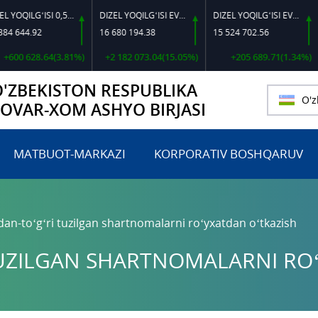
DIZEL YOQILG‘ISI 0,5-40
DIZEL YOQILG‘ISI EVRO L-K-4
DIZEL YOQILG‘ISI EVRO-L II K-4 SSDF
92
16 680 194.38
15 524 702.56
460 0
28.64(3.81%)
+2 182 073.04(15.05%)
+205 689.71(1.34%)
O'ZBEKISTON RESPUBLIKA
O'z
TOVAR-XOM ASHYO BIRJASI
MATBUOT-MARKAZI
KORPORATIV BOSHQARUV
dan-to‘g‘ri tuzilgan shartnomalarni ro‘yxatdan o‘tkazish
TUZILGAN SHARTNOMALARNI RO