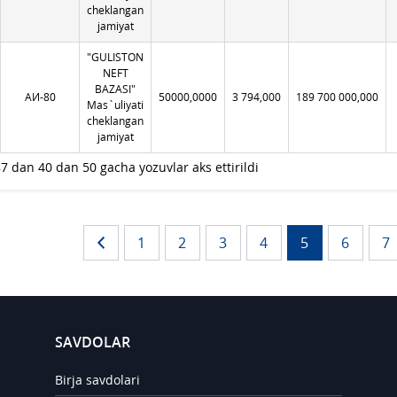
cheklangan
jamiyat
"GULISTON
NEFT
BAZASI"
АИ-80
50000,0000
3 794,000
189 700 000,000
Mas`uliyati
cheklangan
jamiyat
7 dan 40 dan 50 gacha yozuvlar aks ettirildi
1
2
3
4
5
6
7
SAVDOLAR
Birja savdolari