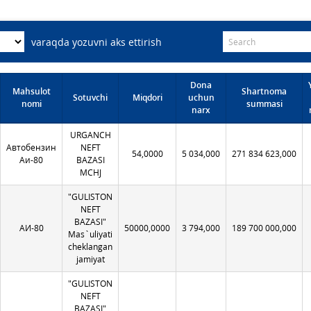
varaqda yozuvni aks ettirish
Dona
Mahsulot
Shartnoma
Sotuvchi
Miqdori
uchun
nomi
summasi
narx
URGANCH
Автобензин
NEFT
54,0000
5 034,000
271 834 623,000
Аи-80
BAZASI
MCHJ
"GULISTON
NEFT
BAZASI"
АИ-80
50000,0000
3 794,000
189 700 000,000
Mas`uliyati
cheklangan
jamiyat
"GULISTON
NEFT
BAZASI"