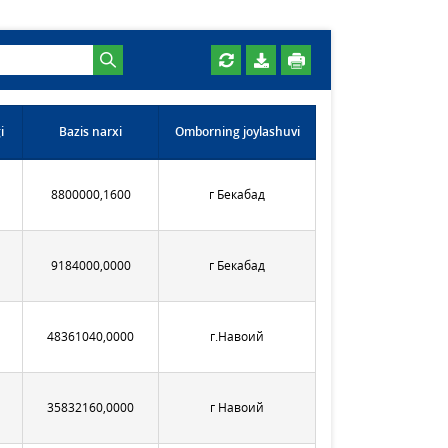
i
Bazis narxi
Omborning joylashuvi
8800000,1600
г Бекабад
9184000,0000
г Бекабад
48361040,0000
г.Навоий
35832160,0000
г Навоий