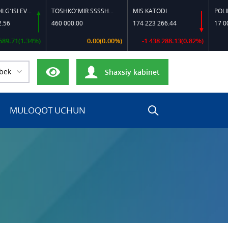
DIZEL YOQILG‘ISI EVRO-L II K-4 SSDF
TOSHKO‘MIR SSSSH-13
MIS KATODI
POLIPROPIL
460 000.00
174 223 266.44
17 000 000.
(1.34%)
0.00(0.00%)
-1 438 288.13(0.82%)
bek
Shaxsiy kabinet
MULOQOT UCHUN