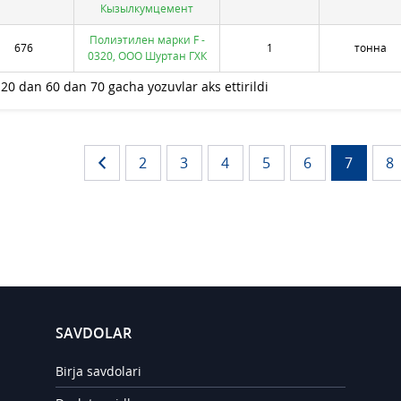
Кызылкумцемент
Полиэтилен марки F -
676
1
тонна
0320, ООО Шуртан ГХК
20 dan 60 dan 70 gacha yozuvlar aks ettirildi
2
3
4
5
6
7
8
SAVDOLAR
Birja savdolari