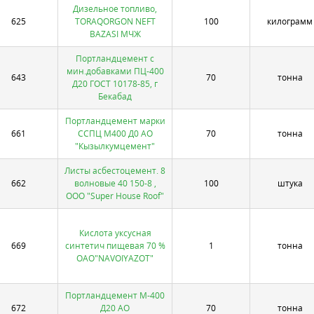
Дизельное топливо,
625
TORAQORGON NEFT
100
килограмм
BAZASI МЧЖ
Портландцемент с
мин.добавками ПЦ-400
643
70
тонна
Д20 ГОСТ 10178-85, г
Бекабад
Портландцемент марки
661
ССПЦ М400 Д0 АО
70
тонна
"Кызылкумцемент"
Листы асбестоцемент. 8
662
волновые 40 150-8 ,
100
штука
ООО "Super House Roof"
Кислота уксусная
669
синтетич пищевая 70 %
1
тонна
ОАО"NAVOIYAZOT"
Портландцемент М-400
672
Д20 АО
70
тонна