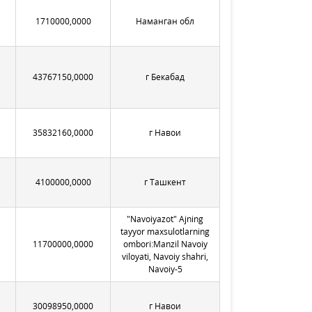
1710000,0000
Наманган обл
43767150,0000
г Бекабад
35832160,0000
г Навои
4100000,0000
г Ташкент
"Navoiyazot" Ajning
tayyor maxsulotlarning
11700000,0000
ombori:Manzil Navoiy
viloyati, Navoiy shahri,
Navoiy-5
30098950,0000
г Навои