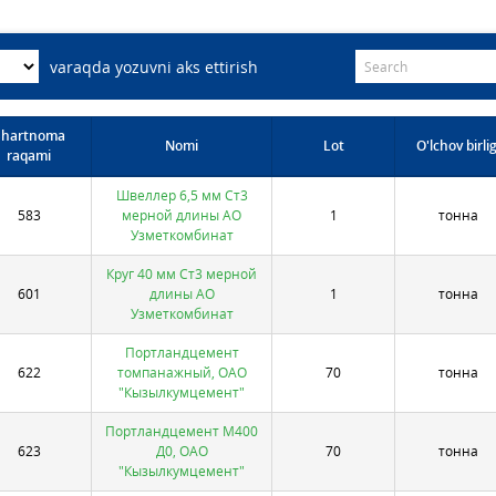
varaqda yozuvni aks ettirish
Shartnoma
Nomi
Lot
O'lchov birlig
raqami
Швеллер 6,5 мм Ст3
583
мерной длины АО
1
тонна
Узметкомбинат
Круг 40 мм Ст3 мерной
601
длины АО
1
тонна
Узметкомбинат
Портландцемент
622
томпанажный, ОАО
70
тонна
"Кызылкумцемент"
Портландцемент М400
623
Д0, ОАО
70
тонна
"Кызылкумцемент"