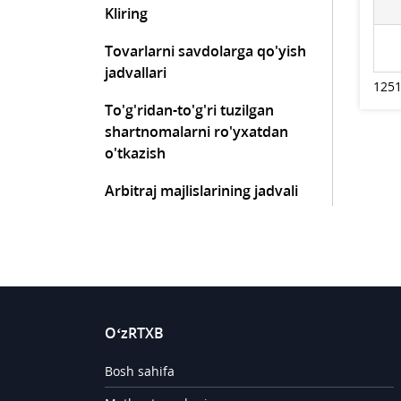
Kliring
Tovarlarni savdolarga qo'yish
jadvallari
1251
To'g'ridan-to'g'ri tuzilgan
shartnomalarni ro'yxatdan
o'tkazish
Arbitraj majlislarining jadvali
O‘zRTXB
Bosh sahifa