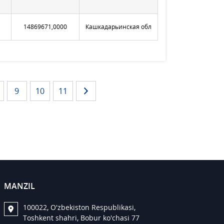
14869671,0000
Кашкадарьинская обл
9
10
11
MANZIL
100022, O'zbekiston Respublikasi,
Toshkent shahri, Bobur ko'chasi 77