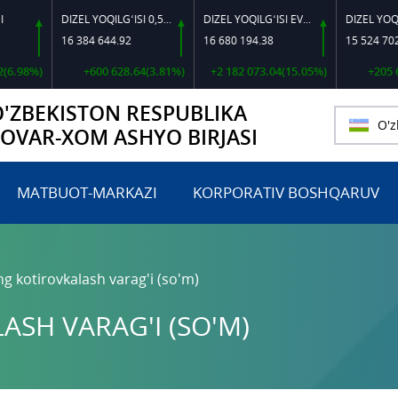
DIZEL YOQILG‘ISI 0,5-40
DIZEL YOQILG‘ISI EVRO L-K-4
16 384 644.92
16 680 194.38
15 524 702.56
%)
+600 628.64(3.81%)
+2 182 073.04(15.05%)
+205 689.71
O'ZBEKISTON RESPUBLIKA
O'z
TOVAR-XOM ASHYO BIRJASI
MATBUOT-MARKAZI
KORPORATIV BOSHQARUV
ng kotirovkalash varag'i (so'm)
ASH VARAG'I (SO'M)