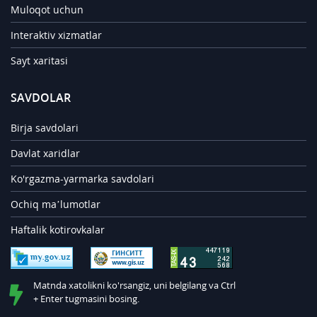
Muloqot uchun
Interaktiv xizmatlar
Sayt xaritasi
SAVDOLAR
Birja savdolari
Davlat xaridlar
Ko'rgazma-yarmarka savdolari
Ochiq ma’lumotlar
Haftalik kotirovkalar
Matnda xatolikni ko'rsangiz, uni belgilang va Ctrl
+ Enter tugmasini bosing.