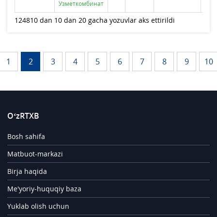
Узметкомбинат
124810 dan 10 dan 20 gacha yozuvlar aks ettirildi
1
2
3
4
5
6
7
8
9
10
O‘zRTXB
Bosh sahifa
Matbuot-markazi
Birja haqida
Me'yoriy-huquqiy baza
Yuklab olish uchun