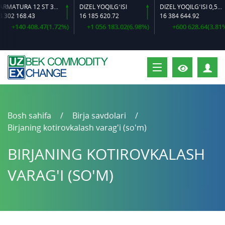
ARMATURA 12 ST 35 GS O‘LCHAMLI
DIZEL YOQILG‘ISI
DIZEL YOQILG‘ISI 0,5-40
02 168.43
16 185 620.72
16 384 644.92
+140 408.47(1.72%)
+1 056 183.02(6.98%)
+600 628.64(3.81%)
S
Bosh sahifa
Birja savdolari
Birjaning kotirovkalash varag'i (so'm)
BIRJANING KOTIROVKALASH
VARAG'I (SO'M)