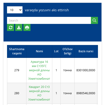
varaqda yozuvni aks ettirish
Shartnoma
O'lchov
Omb
Nomi
Lot
Bazis narxi
raqami
birligi
joy
Арматура 16
мм Ст35ГС
279
мерной длины
1
тонна
8301000,0000
Бе
АО
Узметкомбинат
Квадрат 20 Ст3
мерной длины
280
1
тонна
8980546,0000
Бе
АО
Узметкомбинат