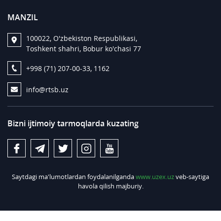
MANZIL
100022, O'zbekiston Respublikasi,
Toshkent shahri, Bobur ko'chasi 77
+998 (71) 207-00-33, 1162
info@rtsb.uz
Bizni ijtimoiy tarmoqlarda kuzating
Saytdagi ma'lumotlardan foydalanilganda
www.uzex.uz
veb-saytiga
havola qilish majburiy.