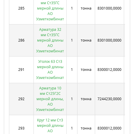
мм Ст35ГС
285
мерной длины
1
тонна
8301000,0000
Бе
АО
Узметкомбинат
Арматура 32
мм Ст35ГС
286
мерной длины
1
тонна
8301000,0000
Бе
АО
Узметкомбинат
Уголок 63 Ст3
мерной длины
291
1
тонна
8300012,0000
Бе
АО
Узметкомбинат
Арматура 10
мм Ст25Г2С
292
мерной длины,
1
тонна
7244230,0000
Бе
АО
Узметкомбинат
Круг 12 мм Ст3
мерной длины
293
1
тонна
8300012,0000
Бе
АО