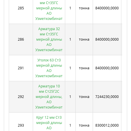
мм Ст35ГС
285
мерной длины
1
тонна
8400000,0000
Бе
АО
Узметкомбинат
Арматура 32
мм Ст35ГС
286
мерной длины
1
тонна
8400000,0000
Бе
АО
Узметкомбинат
Уголок 63 Ст3
мерной длины
291
1
тонна
8400000,0000
Бе
АО
Узметкомбинат
Арматура 10
мм Ст25Г2С
292
мерной длины,
1
тонна
7244230,0000
Бе
АО
Узметкомбинат
Круг 12 мм Ст3
мерной длины
293
1
тонна
8300012,0000
Бе
АО