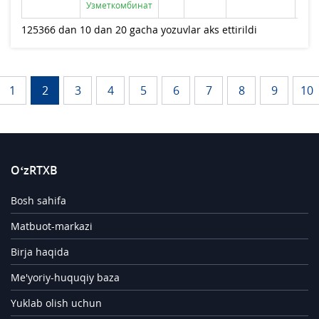
Узметкомбинат
125366 dan 10 dan 20 gacha yozuvlar aks ettirildi
1
2
3
4
5
6
7
8
9
10
O‘zRTXB
Bosh sahifa
Matbuot-markazi
Birja haqida
Me'yoriy-huquqiy baza
Yuklab olish uchun