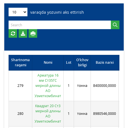
varaqda yozuvni aks ettirish
Shartnoma
O'lchov
Omb
Nomi
Lot
Bazis narxi
raqami
birligi
joy
Арматура 16
мм Ст35ГС
279
мерной длины
1
тонна
8400000,0000
Бе
АО
Узметкомбинат
Квадрат 20 Ст3
мерной длины
280
1
тонна
8980546,0000
Бе
АО
Узметкомбинат