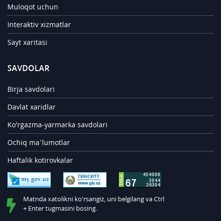
Muloqot uchun
Interaktiv xizmatlar
Sayt xaritasi
SAVDOLAR
Birja savdolari
Davlat xaridlar
Ko'rgazma-yarmarka savdolari
Ochiq ma’lumotlar
Haftalik kotirovkalar
Matnda xatolikni ko'rsangiz, uni belgilang va Ctrl
+ Enter tugmasini bosing.