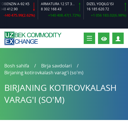
ENZIN A-92 K5
ARMATURA 12 ST 35 GS O‘LCHAMLI
DIZEL YOQILG‘ISI
 412.90
8 302 168.43
16 185 620.72
440 475.99(2.62%)
+140 408.47(1.72%)
+1 056 183.02(6.98%)
S
Bosh sahifa
Birja savdolari
Birjaning kotirovkalash varag'i (so'm)
BIRJANING KOTIROVKALASH
VARAG'I (SO'M)