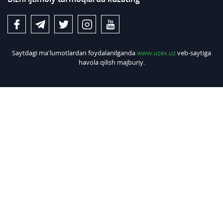
Saytdagi ma'lumotlardan foydalanilganda
www.uzex.uz
veb-saytiga
havola qilish majburiy.