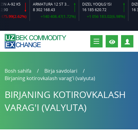
 A-92 K5
ARMATURA 12 ST 35 GS O‘LCHAMLI
DIZEL YOQILG‘ISI
90
8 302 168.43
16 185 620.72
16 38
75.99(2.62%)
+140 408.47(1.72%)
+1 056 183.02(6.98%)
+
S
Bosh sahifa
Birja savdolari
Birjaning kotirovkalash varag'i (valyuta)
BIRJANING KOTIROVKALASH
VARAG'I (VALYUTA)