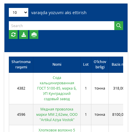
varaqda yozuvni aks ettirish
Shartnoma
O'lchov
Nomi
Lot
Bazis narxi
raqami
birligi
Сода
кальцинированная
4382
ГОСТ 5100-85, марка Б,
1
тонна
318,0000
УП Кунградский
содовый завод
Медная проволока
4596
марки ММ 2,62мм, ООО
1
тонна
8100,0000
"Artikul Aziya Vostok"
Хлопковое волокно 5