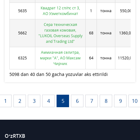
Квадрат 12 сп/пс ст 3,
5635
1
тонна
550,0000
АО Узметкомбинат
Сера техническая
газовая комовая,
5662
68
тонна
1360,0000
"LUKOIL Overseas Supply
and Trading Ltd"
Аммиачная селитра,
6325
марки "А", АО Максам
64
тонна
11520,0000
Чирчик
5098 dan 40 dan 50 gacha yozuvlar aks ettirildi
1
2
3
4
5
6
7
8
9
10
O‘zRTXB