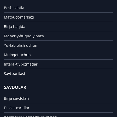
Bosh sahifa
Matbuot-markazi
Birja haqida
Me'yoriy-huquqiy baza
Yuklab olish uchun
Muloqot uchun
Interaktiv xizmatlar
Sayt xaritasi
SAVDOLAR
Birja savdolari
Davlat xaridlar