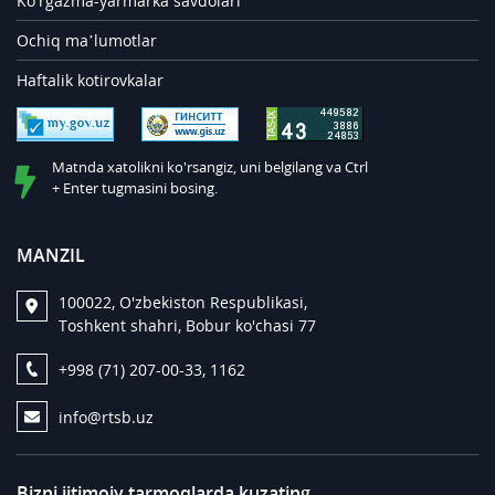
Ko'rgazma-yarmarka savdolari
Ochiq ma’lumotlar
Haftalik kotirovkalar
Matnda xatolikni ko'rsangiz, uni belgilang va Ctrl
+ Enter tugmasini bosing.
MANZIL
100022, O'zbekiston Respublikasi,
Toshkent shahri, Bobur ko'chasi 77
+998 (71) 207-00-33, 1162
info@rtsb.uz
Bizni ijtimoiy tarmoqlarda kuzating