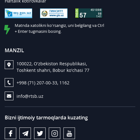
Haftalik kotirovkalar
Matnda xatolikni ko'rsangiz, uni belgilang va Ctrl
+ Enter tugmasini bosing.
MANZIL
100022, O'zbekiston Respublikasi,
Toshkent shahri, Bobur ko'chasi 77
+998 (71) 207-00-33, 1162
info@rtsb.uz
Bizni ijtimoiy tarmoqlarda kuzating