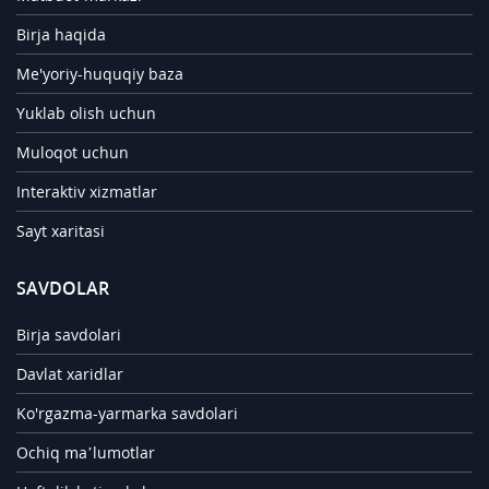
Birja haqida
Me'yoriy-huquqiy baza
Yuklab olish uchun
Muloqot uchun
Interaktiv xizmatlar
Sayt xaritasi
SAVDOLAR
Birja savdolari
Davlat xaridlar
Ko'rgazma-yarmarka savdolari
Ochiq ma’lumotlar