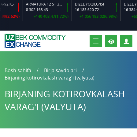
 K5
ARMATURA 12 ST 35 GS O‘LCHAMLI
DIZEL YOQILG‘ISI
8 302 168.43
16 185 620.72
16 384 644.9
2.62%)
+140 408.47(1.72%)
+1 056 183.02(6.98%)
+600 62
S
Bosh sahifa
Birja savdolari
Birjaning kotirovkalash varag'i (valyuta)
BIRJANING KOTIROVKALASH
VARAG'I (VALYUTA)