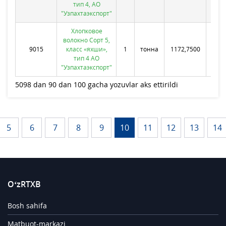
тип 4, АО
"Узпахтаэкспорт"
Хлопковое
волокно Сорт 5,
ООО
9015
класс «яхши»,
1
тонна
1172,7500
тип 4 АО
"Узпахтаэкспорт"
5098 dan 90 dan 100 gacha yozuvlar aks ettirildi
5
6
7
8
9
10
11
12
13
14
O‘zRTXB
Bosh sahifa
Matbuot-markazi