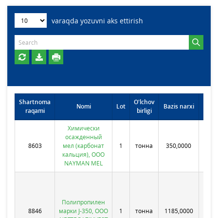
varaqda yozuvni aks ettirish
Shartnoma
O'lchov
Om
Nomi
Lot
Bazis narxi
raqami
birligi
j
Химически
А
осаждeнный
вило
8603
мел (карбонат
1
тонна
350,0000
бош
кальция), ООО
На
NAYMAN MEL
Сарб
Ре
Кара
Ку
Полипропилен
8846
марки J-350, ООО
1
тонна
1185,0000
пос