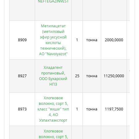
NEFTEGAZINVEST
Ус
газо
к
Метилацетат
(метиловый
эфир уксусной
8909
1
тонна
2000,0000
АО "
кислоты
технический),
АО "Navoiyazot"
Б
Хладагент
облас
пропановый,
8927
25
тонна
11250,0000
б
ООО Бухарский
р
НПЗ
Мус
Хлопковое
волокно, сорт 5,
Х
8973
класс "яхши" тип
1
тонна
1197,7500
тер
4, АО
Узпахтаэкспорт
Хлопковое
волокно, сорт 5,