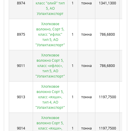
Х
8974
класс "олий" тип
1
тонна
1341,1300
тер
5, АО
Узпахтаэкспорт
Хлопковое
волокно, Сорт 5,
Х
8975
класс "ифлос"
1
тонна
786,6800
тер
тип 5, АО
"Узпахтаэкспорт"
Хлопковое
волокно Сорт 5,
ОО
9011
класс «ифлос»,
1
тонна
786,6800
тол
тип 5, АО
"Узпахтаэкспорт"
Хлопковое
волокно Сорт 5,
ОО
9013
класс «яхши»,
1
тонна
1197,7500
тип 4, АО
"Узпахтаэкспорт"
Хлопковое
волокно Сорт 5,
О
9014
класс «яхши»,
1
тонна
1197,7500
«Анд