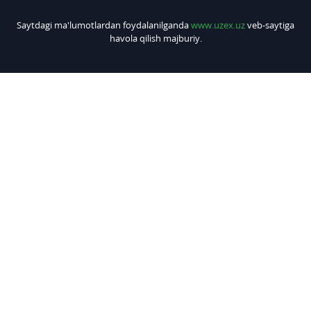
Saytdagi ma'lumotlardan foydalanilganda
www.uzex.uz
veb-saytiga
havola qilish majburiy.