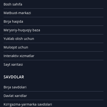
Bosh sahifa
Matbuot-markazi
Birja haqida
Me'yoriy-huquqiy baza
Yuklab olish uchun
Muloqot uchun
Interaktiv xizmatlar
Sayt xaritasi
SAVDOLAR
Birja savdolari
Davlat xaridlar
Ko'rgazma-yarmarka savdolari