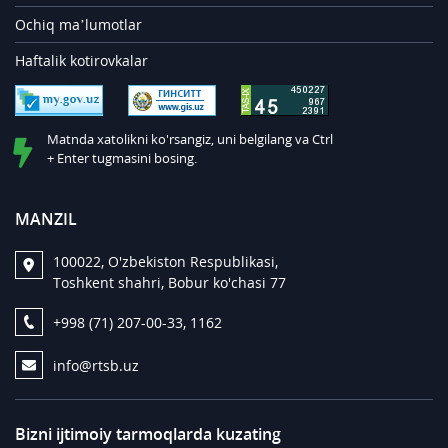
Ochiq ma’lumotlar
Haftalik kotirovkalar
Matnda xatolikni ko'rsangiz, uni belgilang va Ctrl
+ Enter tugmasini bosing.
MANZIL
100022, O'zbekiston Respublikasi,
Toshkent shahri, Bobur ko'chasi 77
+998 (71) 207-00-33, 1162
info@rtsb.uz
Bizni ijtimoiy tarmoqlarda kuzating