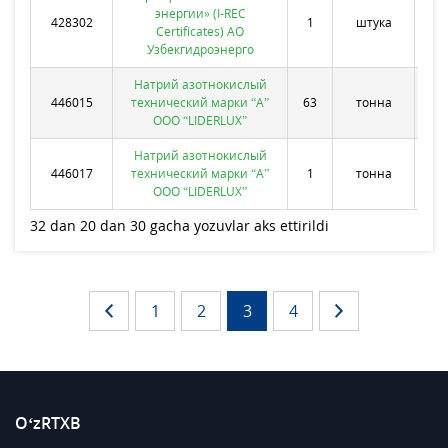
энергии» (I-REC
428302
1
штука
0
Certificates) АО
Узбекгидроэнерго
Натрий азотнокислый
446015
технический марки “А”
63
тонна
324
ООО “LIDERLUX”
Натрий азотнокислый
446017
технический марки “А”
1
тонна
51
ООО “LIDERLUX”
32 dan 20 dan 30 gacha yozuvlar aks ettirildi
1
2
3
4
O‘zRTXB