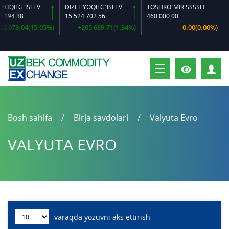
DIZEL YOQILG‘ISI EVRO L-K-4
DIZEL YOQILG‘ISI EVRO-L II K-4 SSDF
TOSHKO‘MIR SSSSH-13
MI
94.38
15 524 702.56
460 000.00
17
 073.04(15.05%)
+205 689.71(1.34%)
0.00(0.00%)
S
Bosh sahifa
Birja savdolari
Valyuta Evro
VALYUTA EVRO
varaqda yozuvni aks ettirish