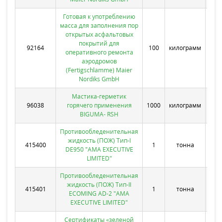
Готовая к употреблению
масса для заполнения пор
открытых асфальтовых
покрытий для
92164
100
килограмм
44
оперативного ремонта
аэродромов
(Fertigschlamme) Maier
Nordiks GmbH
Мастика-герметик
96038
горячего применения
1000
килограмм
36
BIGUMA- RSH
Противообледенительная
жидкость (ПОЖ) Тип-I
415400
1
тонна
20
DE950 "AMA EXECUTIVE
LIMITED"
Противообледенительная
жидкость (ПОЖ) Тип-II
415401
1
тонна
18
ECOMING AD-2 "AMA
EXECUTIVE LIMITED"
Сертификаты «зеленой