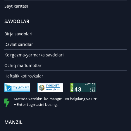
Sayt xaritasi
SAVDOLAR
Birja savdolari
Davlat xaridlar
Ko'rgazma-yarmarka savdolari
Ochiq ma’lumotlar
Haftalik kotirovkalar
Matnda xatolikni ko'rsangiz, uni belgilang va Ctrl
+ Enter tugmasini bosing.
MANZIL