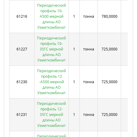
Периодический
профиль 10-
Bek
61216
А500 мерной
1
тонна
780,0000
sha
длины АО
Sirda
Узметкомбинат
Периодический
профиль 10-
Bek
61227
35ГС мерной
1
тонна
725,0000
sha
длины АО
Sirda
Узметкомбинат
Периодический
профиль 12
Bek
61230
-А500 мерной
1
тонна
725,0000
sha
длины АО
Sirda
Узметкомбинат
Периодический
профиль 12-
Bek
61231
35ГС мерной
1
тонна
725,0000
sha
длины АО
Sirda
Узметкомбинат
Периодический