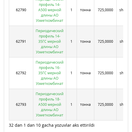
профиль 14-
Bek
62790
А500 мерной
1
тонна
725,0000
shahri 
длины АО
1
Узметкомбинат
Периодический
профиль 14-
Bek
62791
35ГС мерной
1
тонна
725,0000
shahriS
длины АО
1
Узметкомбинат
Периодический
профиль 16-
Bek
62792
35ГС мерной
1
тонна
725,0000
shahriS
длины АО
1
Узметкомбинат
Периодический
профиль 18-
Bek
62793
А500 мерной
1
тонна
725,0000
shahriS
длины АО
1
Узметкомбинат
32 dan 1 dan 10 gacha yozuvlar aks ettirildi