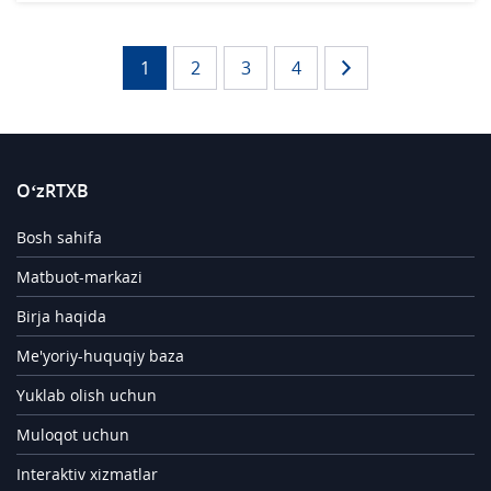
1
2
3
4
O‘zRTXB
Bosh sahifa
Matbuot-markazi
Birja haqida
Me'yoriy-huquqiy baza
Yuklab olish uchun
Muloqot uchun
Interaktiv xizmatlar