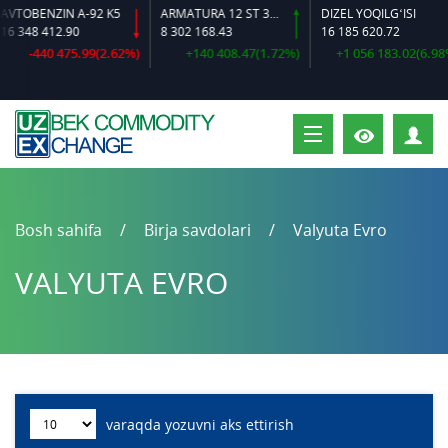
TOBENZIN A-92 K5
ARMATURA 12 ST 35 GS O‘LCHAMLI
DIZEL YOQILG‘ISI
 348 412.90
8 302 168.43
16 185 620.72
-440 475.99(2.62%)
+140 408.47(1.72%)
+1 056 183.02(6.98%)
S
Bosh sahifa
Birja savdolari
Valyuta Evro
VALYUTA EVRO
varaqda yozuvni aks ettirish