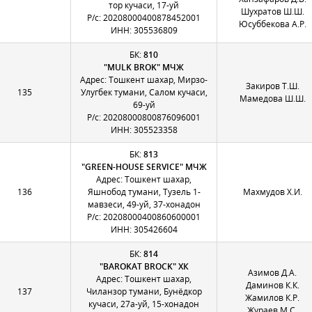
тор кучаси, 17-уй
Шухратов Ш.Ш.
Р/с: 20208000400878452001
Юсуббекова А.Р.
ИНН: 305536809
БК:
810
"MULK BROK" МЧЖ
Адрес: Тошкент шахар, Мирзо-
Закиров Т.Ш.
135
Улугбек тумани, Салом кучаси,
Мамедова Ш.Ш.
69-уй
Р/с: 20208000800876096001
ИНН: 305523358
БК:
813
"GREEN-HOUSE SERVICE" МЧЖ
Адрес: Тошкент шахар,
136
Яшнобод тумани, Тузель 1-
Махмудов Х.И.
мавзеси, 49-уй, 37-хонадон
Р/с: 20208000400860600001
ИНН: 305426604
БК:
814
"BAROKAT BROCK" ХК
Азимов Д.А.
Адрес: Тошкент шахар,
Даминов К.К.
137
Чиланзор тумани, Бунёдкор
Жамилов К.Р.
кучаси, 27а-уй, 15-хонадон
Жураев М.С.