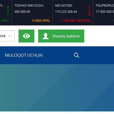
TOSHKO‘MIR SSSSH-13
MIS KATODI
POLIPROPILEN B-320
460 000.00
174 223 266.44
17 000 000.00
0.00(0.00%)
-1 438 288.13(0.82%)
0.00(0.0
bek
Shaxsiy kabinet
MULOQOT UCHUN