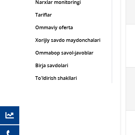
Narxlar monitoringi
Tariflar
Ommaviy oferta
Xorijiy savdo maydonchalari
Ommabop savol-javoblar
Birja savdolari
To'ldirish shakllari