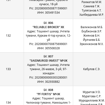
Рахматов М.М.
кучаси, 18-уй
Самиев Г.Ж.
Р/с: 20208000500871599001
Туляганов А.Т.
ИНН: 305491534
Халбердиева М.Р.
БК:
806
"RELIABLE BROKER" ХК
Валижонов М.Б.
Адрес: Тошкент шахар, Учтепа
Ёкубжонов З.Р.
132
тумани, Куркам 4-тор кучаси, 12-
Жиянов Б.Н.
уй
Йулчиев Б.Б.
Р/с: 20208000700875699001
Эркинжонов М.Х.
ИНН: 305508328
БК:
807
"SAIDMUROD INVEST" МЧЖ
Адрес: Тошкент шахар, Учтепа
133
тумани, 26-мавзе, 3-уй, 97-
Кабулов С.Э.
хонадон
Р/с: 20208000000303280001
ИНН: 302930882
БК:
808
Муратов У.О.
"PF FORTIS" МЧЖ
Муратова С.Р.
Адрес: Тошкент шахар,
Муродиллаев Ж.М.
134
Чилонзор тумани, Наккошлик 1-
Ханзафаров Д.В.