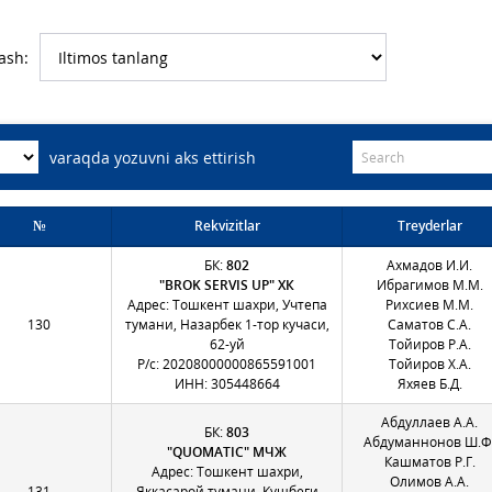
ash:
varaqda yozuvni aks ettirish
№
Rekvizitlar
Treyderlar
БК:
802
Ахмадов И.И.
"BROK SERVIS UP" ХК
Ибрагимов М.М.
Адрес: Тошкент шахри, Учтепа
Рихсиев М.М.
130
тумани, Назарбек 1-тор кучаси,
Саматов С.А.
62-уй
Тойиров Р.А.
Р/с: 20208000000865591001
Тойиров Х.А.
ИНН: 305448664
Яхяев Б.Д.
Абдуллаев А.А.
БК:
803
Абдуманнонов Ш.Ф
"QUOMATIC" МЧЖ
Кашматов Р.Г.
Адрес: Тошкент шахри,
Олимов А.А.
131
Яккасарой тумани, Кушбеги