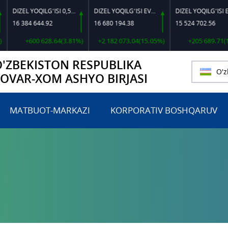
DIZEL YOQILG‘ISI 0,5-40
DIZEL YOQILG‘ISI EVRO L-K-4
DIZEL YOQILG‘ISI EVRO-L II K-4 SSDF
84 644.92
16 680 194.38
15 524 702.56
+600 628.64(3.81%)
+2 182 073.04(15.05%)
+205 689.71(1.34%)
O'ZBEKISTON RESPUBLIKA
O'z
TOVAR-XOM ASHYO BIRJASI
MATBUOT-MARKAZI
KORPORATIV BOSHQARUV