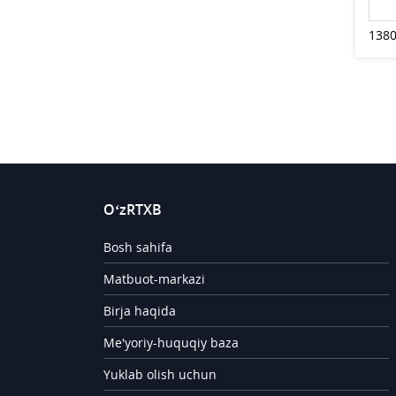
1380
O‘zRTXB
Bosh sahifa
Matbuot-markazi
Birja haqida
Me'yoriy-huquqiy baza
Yuklab olish uchun