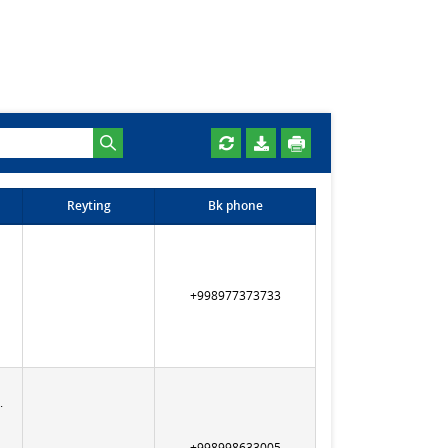
Reyting
Bk phone
+998977373733
.
+998998633005