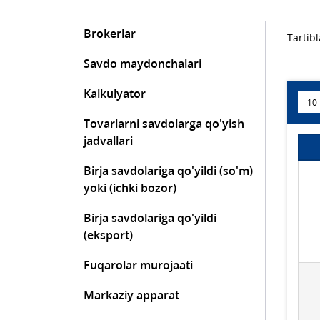
Brokerlar
Tartibl
Savdo maydonchalari
Kalkulyator
Tovarlarni savdolarga qo'yish
jadvallari
Birja savdolariga qo'yildi (so'm)
yoki (ichki bozor)
Birja savdolariga qo'yildi
(eksport)
Fuqarolar murojaati
Markaziy apparat