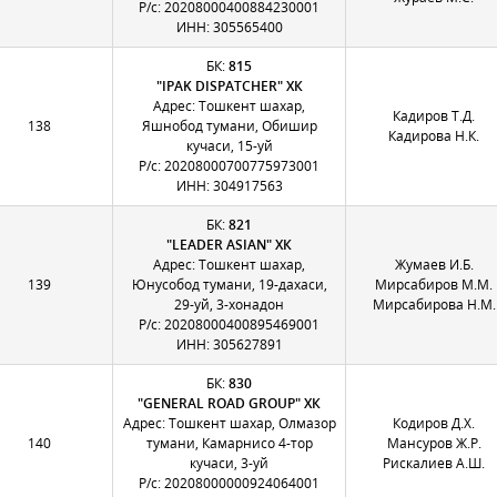
Р/с: 20208000400884230001
ИНН: 305565400
БК:
815
"IPAK DISPATCHER" ХК
Адрес: Тошкент шахар,
Кадиров Т.Д.
138
Яшнобод тумани, Обишир
Кадирова Н.К.
кучаси, 15-уй
Р/с: 20208000700775973001
ИНН: 304917563
БК:
821
"LEADER ASIAN" ХК
Адрес: Тошкент шахар,
Жумаев И.Б.
139
Юнусобод тумани, 19-дахаси,
Мирсабиров М.М.
29-уй, 3-хонадон
Мирсабирова Н.М.
Р/с: 20208000400895469001
ИНН: 305627891
БК:
830
"GENERAL ROAD GROUP" ХК
Адрес: Тошкент шахар, Олмазор
Кодиров Д.Х.
140
тумани, Камарнисо 4-тор
Мансуров Ж.Р.
кучаси, 3-уй
Рискалиев А.Ш.
Р/с: 20208000000924064001