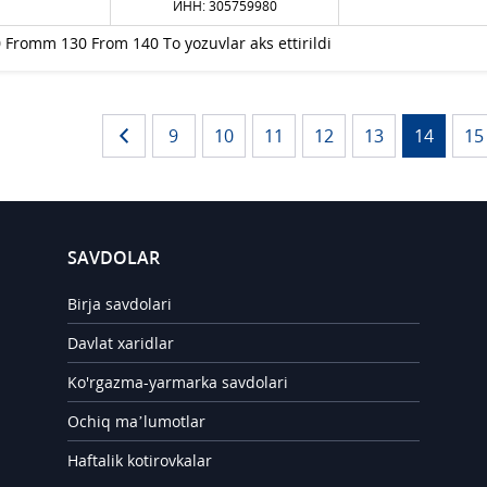
ИНН: 305759980
 Fromm 130 From 140 To yozuvlar aks ettirildi
9
10
11
12
13
14
15
SAVDOLAR
Birja savdolari
Davlat xaridlar
Ko'rgazma-yarmarka savdolari
Ochiq ma’lumotlar
Haftalik kotirovkalar